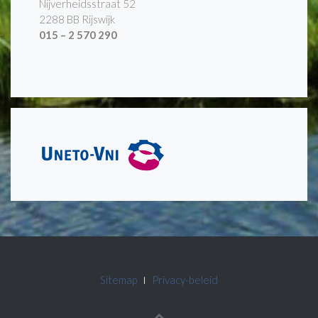
Nijverheidsstraat 52
2288 BB Rijswijk
015 – 2 570 290
Sitemap
Privacy-beleid