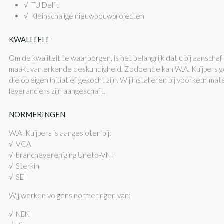
√ TU Delft
√ Kleinschalige nieuwbouwprojecten
KWALITEIT
Om de kwaliteit te waarborgen, is het belangrijk dat u bij aanschaf
maakt van erkende deskundigheid. Zodoende kan W.A. Kuijpers ge
die op eigen initiatief gekocht zijn. Wij installeren bij voorkeur ma
leveranciers zijn aangeschaft.
NORMERINGEN
W.A. Kuijpers is aangesloten bij:
√ VCA
√ branchevereniging Uneto-VNI
√ Sterkin
√ SEI
Wij werken volgens normeringen van:
√ NEN