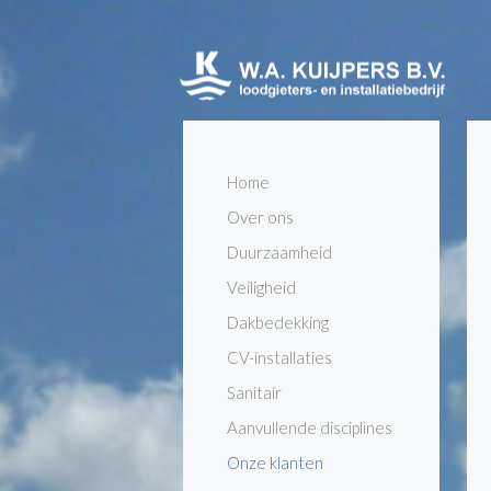
Home
Over ons
Duurzaamheid
Veiligheid
Dakbedekking
CV-installaties
Sanitair
Aanvullende disciplines
Onze klanten