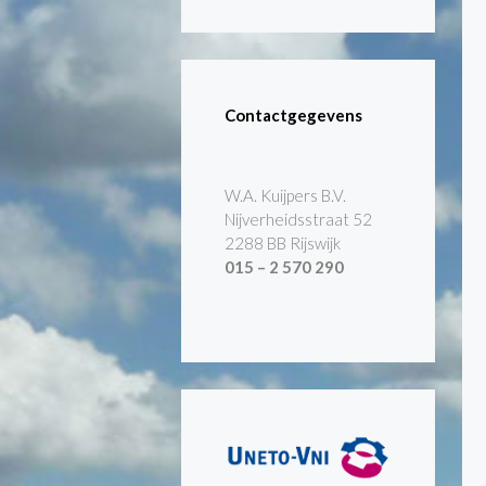
Contactgegevens
W.A. Kuijpers B.V.
Nijverheidsstraat 52
2288 BB Rijswijk
015 – 2 570 290